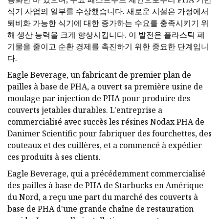
식기 사업의 일부를 수상했습니다. 새로운 시설은 가정에서
퇴비화 가능한 식기에 대한 증가하는 수요를 충족시키기 위
해 생산 능력을 크게 향상시킵니다. 이 발전은 플라스틱 폐
기물을 줄이고 순환 경제를 촉진하기 위한 중요한 단계입니
다.
Eagle Beverage, un fabricant de premier plan de
pailles à base de PHA, a ouvert sa première usine de
moulage par injection de PHA pour produire des
couverts jetables durables. L'entreprise a
commercialisé avec succès les résines Nodax PHA de
Danimer Scientific pour fabriquer des fourchettes, des
couteaux et des cuillères, et a commencé à expédier
ces produits à ses clients.
Eagle Beverage, qui a précédemment commercialisé
des pailles à base de PHA de Starbucks en Amérique
du Nord, a reçu une part du marché des couverts à
base de PHA d'une grande chaîne de restauration